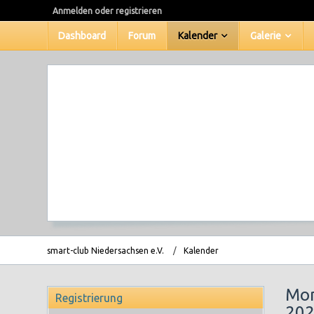
Anmelden oder registrieren
Dashboard
Forum
Kalender
Galerie
smart-club Niedersachsen e.V.
Kalender
Mon
Registrierung
202