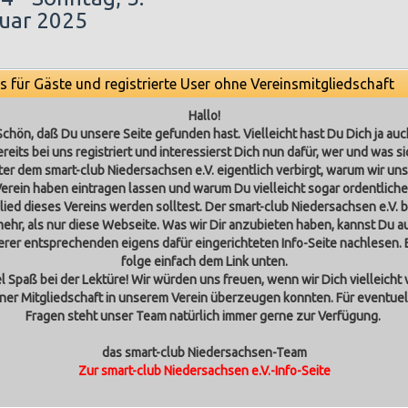
uar 2025
os für Gäste und registrierte User ohne Vereinsmitgliedschaft
Hallo!
Schön, daß Du unsere Seite gefunden hast. Vielleicht hast Du Dich ja auc
ereits bei uns registriert und interessierst Dich nun dafür, wer und was si
ter dem smart-club Niedersachsen e.V. eigentlich verbirgt, warum wir uns
erein haben eintragen lassen und warum Du vielleicht sogar ordentlich
lied dieses Vereins werden solltest.
Der smart-club Niedersachsen e.V. b
ehr, als nur diese Webseite. Was wir Dir anzubieten haben, kannst Du a
rer entsprechenden eigens dafür eingerichteten Info-Seite nachlesen. 
folge einfach dem Link unten.
el Spaß bei der Lektüre! Wir würden uns freuen, wenn wir Dich vielleicht 
iner Mitgliedschaft in unserem Verein überzeugen konnten. Für eventuel
Fragen steht unser Team natürlich immer gerne zur Verfügung.
das smart-club Niedersachsen-Team
Zur smart-club Niedersachsen e.V.-Info-Seite