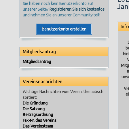
Sie haben noch kein Benutzerkonto auf
Jan
unserer Seite?
Registrieren Sie sich kostenlos
und nehmen Sie an unserer Community teil!
Inf
Benutzerkonto erstellen
b
Mitgliedsantrag
hin
V
Mitgliedsantrag
Mitg
m
unse
Vereinsnachrichten
Vi
Wichtige Nachrichten vom Verein, thematisch
e
sortiert:
Die Gründung
Die Satzung
Beitragsordnung
Fax-Nr. des Vereins
Das Vereinsteam