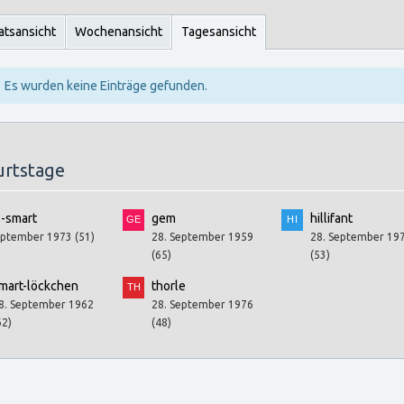
tsansicht
Wochenansicht
Tagesansicht
Es wurden keine Einträge gefunden.
urtstage
s-smart
gem
hillifant
eptember 1973 (51)
28. September 1959
28. September 19
(65)
(53)
mart-löckchen
thorle
8. September 1962
28. September 1976
62)
(48)