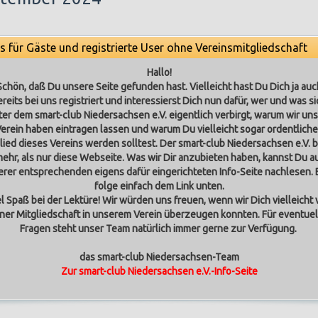
os für Gäste und registrierte User ohne Vereinsmitgliedschaft
Hallo!
Schön, daß Du unsere Seite gefunden hast. Vielleicht hast Du Dich ja auc
ereits bei uns registriert und interessierst Dich nun dafür, wer und was si
ter dem smart-club Niedersachsen e.V. eigentlich verbirgt, warum wir uns
erein haben eintragen lassen und warum Du vielleicht sogar ordentlich
lied dieses Vereins werden solltest.
Der smart-club Niedersachsen e.V. b
ehr, als nur diese Webseite. Was wir Dir anzubieten haben, kannst Du a
rer entsprechenden eigens dafür eingerichteten Info-Seite nachlesen. 
folge einfach dem Link unten.
el Spaß bei der Lektüre! Wir würden uns freuen, wenn wir Dich vielleicht 
iner Mitgliedschaft in unserem Verein überzeugen konnten. Für eventuel
Fragen steht unser Team natürlich immer gerne zur Verfügung.
das smart-club Niedersachsen-Team
Zur smart-club Niedersachsen e.V.-Info-Seite