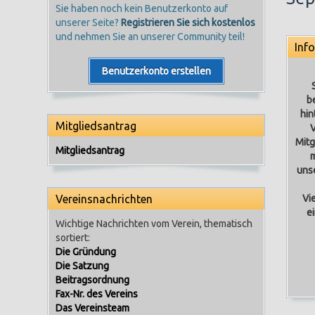
Sie haben noch kein Benutzerkonto auf
unserer Seite?
Registrieren Sie sich kostenlos
und nehmen Sie an unserer Community teil!
Inf
Benutzerkonto erstellen
b
hin
Mitgliedsantrag
V
Mitg
Mitgliedsantrag
m
unse
Vereinsnachrichten
Vi
e
Wichtige Nachrichten vom Verein, thematisch
sortiert:
Die Gründung
Die Satzung
Beitragsordnung
Fax-Nr. des Vereins
Das Vereinsteam