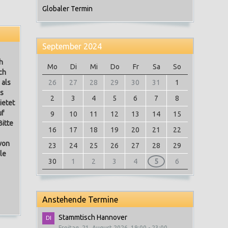
Globaler Termin
September 2024
h
Mo
Di
Mi
Do
Fr
Sa
So
ch
 als
26
27
28
29
30
31
1
es
2
3
4
5
6
7
8
ietet
uf
9
10
11
12
13
14
15
Bitte
16
17
18
19
20
21
22
von
23
24
25
26
27
28
29
le
30
1
2
3
4
5
6
Anstehende Termine
Stammtisch Hannover
Freitag, 21. August 2026, 19:00 - 23:00